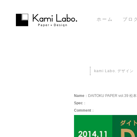
ホーム
ブロ
kami Labo. デザイン
Name
：DAITOKU PAPER vol.39
Spec
：
Comment
：