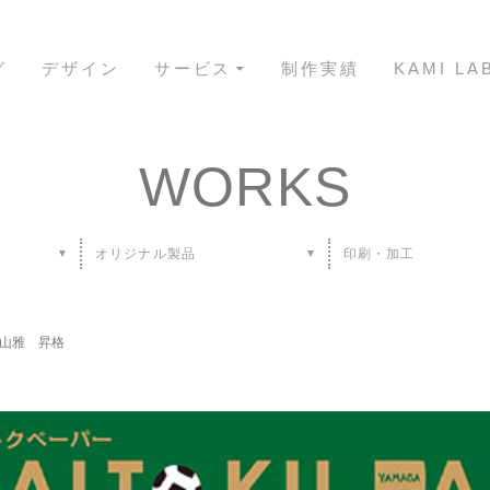
コンテンツへスキップ
グ
デザイン
サービス
制作実績
KAMI L
WORKS
オリジナル製品
印刷・加工
▼
▼
 松本山雅 昇格