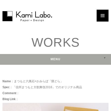
コンテンツへスキップ
WORKS
▼
MENU
▼
▼
Name
：まつもと六萬石×かみらぼ「隈どら」
▼
Spec
：「信州まつもと大歌舞伎2016」でのオリジナル商品
Comment
：
Blog Link
：