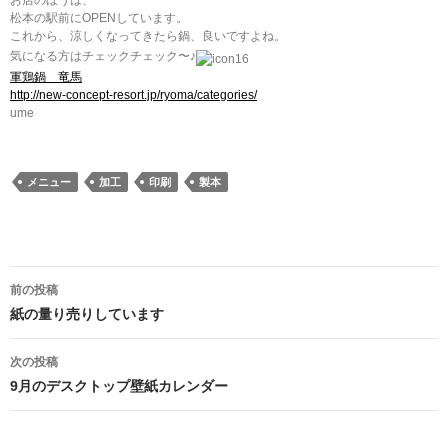
お店のほうは、
松本の駅前にOPENしています。
これから、涼しくなってきたら鍋、良いですよね。
気になる方はチェックチェック〜♪
軍鶏鍋 竜馬
http://new-concept-resort.jp/ryoma/categories/
ume
メニュー
加工
印刷
製本
前の投稿
投稿ナビゲーション
紙の量り売りしています
次の投稿
9月のデスクトップ壁紙カレンダー