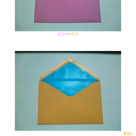
ピンク
×
黄色
黄色
×