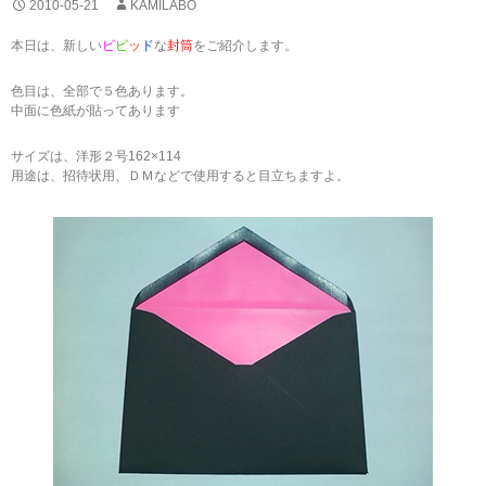
2010-05-21
KAMILABO
本日は、新しい
ビ
ビ
ッ
ド
な
封筒
をご紹介します。
色目は、全部で５色あります。
中面に色紙が貼ってあります
サイズは、洋形２号162×114
用途は、招待状用、ＤＭなどで使用すると目立ちますよ。