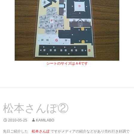
シートのサイズはＡ4で
す
松本さんぽ②
2010-05-25
KAMILABO
先日ご紹介した
松本さんぽ
ですがメディアの紹介などがあり売れ行き好調で