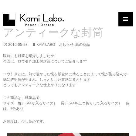
コンテンツへスキップ
アンティークな封筒
2010-05-28
KAMILABO
おしらせ
,
紙の商品
以前にも封筒を紹介しましたが
今回は、ロウ引き加工付封筒についてご紹介します
ロウ引きとは、熱で溶かした蝋を紙全体に塗ることによって蝋が染み込んで
紙に透明感が生まれ、しっとりした質感に変わります
とってもアンティークな仕上がりになります
この商品は、既製品で、
サイズ 角2（A4が入るサイズ） 長3（A4を三つ折りして入るサイズ） 色
は、7色あり
お値段は、少し高めです。