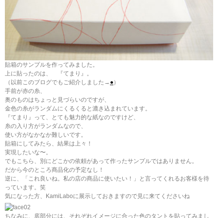
貼箱のサンプルを作ってみました。
上に貼ったのは、 『てまり』。
（以前このブログでもご紹介しました→
●
）
手前が赤の糸、
奥のものはちょっと見づらいのですが、
金色の糸がランダムにくるくると漉き込まれています。
『てまり』って、とても魅力的な紙なのですけど、
糸の入り方がランダムなので、
使い方がなかなか難しいです。
貼箱にしてみたら、結果は上々！
実現したいな〜。
でもこちら、別にどこかの依頼があって作ったサンプルではありません。
だから今のところ商品化の予定なし！
逆に、「これ良いね。私の店の商品に使いたい！」と言ってくれるお客様を待
っています。笑
気になった方、KamiLaboに展示しておきますので見に来てくださいね
ちなみに、底部分には、それぞれイメージに合った色のタントを貼ってみまし