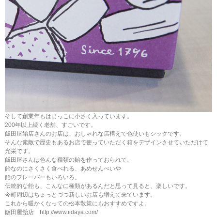
そして創業年もはじっこに小さく入っています。
200年以上続く老舗、すごいです。
飯田屋飴店さんのお店は、おしゃれな店構えで色使いもシックです。
そんな素敵で歴史もあるお店で使っていただく箱をデザインさせていただけて
光栄です。
飯田屋さんは色んな種類の飴を作っておられて、
飴なのにさくさく食べれる、あめせんべいや
飴のフレーバーもいろいろ。
伝統的な飴も、こんなに種類があるんだと思って見ると、楽しいです。
今町周辺はちょっとづつ新しいお店も増えて来ています。
これから暖かくなっての松本散策にもおすすめですよ。
飯田屋飴店 http://www.iidaya.com/