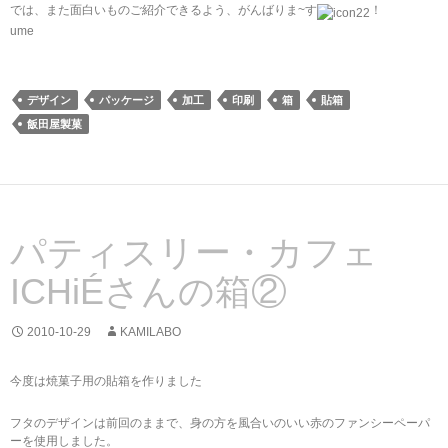
では、また面白いものご紹介できるよう、がんばりま~す
！
ume
デザイン
パッケージ
加工
印刷
箱
貼箱
飯田屋製菓
パティスリー・カフェ
ICHiÉさんの箱②
2010-10-29
KAMILABO
今度は焼菓子用の貼箱を作りました
フタのデザインは前回のままで、身の方を風合いのいい赤のファンシーペーパ
ーを使用しました。