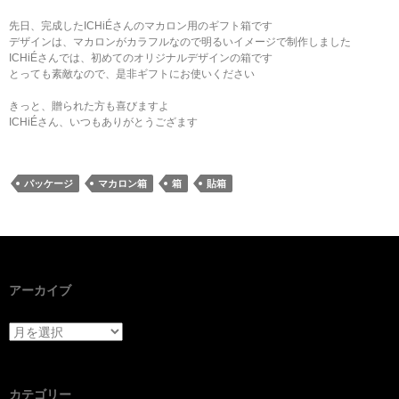
先日、完成したICHiÉさんのマカロン用のギフト箱です
デザインは、マカロンがカラフルなので明るいイメージで制作しました
ICHiÉさんでは、初めてのオリジナルデザインの箱です
とっても素敵なので、是非ギフトにお使いください
きっと、贈られた方も喜びますよ
ICHiÉさん、いつもありがとうござます
パッケージ
マカロン箱
箱
貼箱
アーカイブ
アーカイブ
カテゴリー